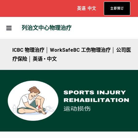
跳
英语
中文
立即预订
至
内
主
列治文中心物理治疗
容
菜
单
ICBC 物理治疗 │ WorkSafeBC 工伤物理治疗 │ 公司医
疗保险 │ 英语 • 中文