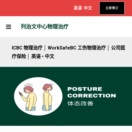
跳
英语
中文
立即预订
至
内
主
列治文中心物理治疗
容
菜
单
ICBC 物理治疗 │ WorkSafeBC 工伤物理治疗 │ 公司医
疗保险 │ 英语 • 中文